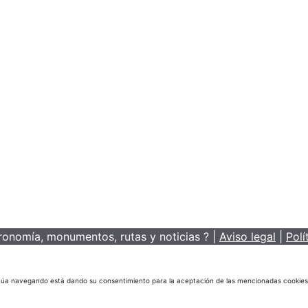
nomía, monumentos, rutas y noticias ? |
Aviso legal
|
Polí
ontinúa navegando está dando su consentimiento para la aceptación de las mencionadas cookie