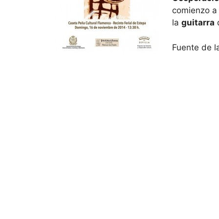
comienzo a
la
guitarra
Fuente de la