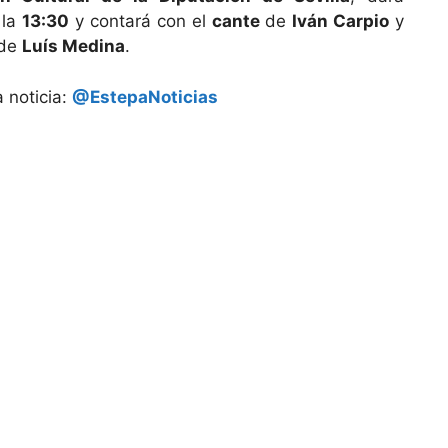
 la
13:30
y contará con el
cante
de
Iván Carpio
y
de
Luís Medina
.
 noticia:
@EstepaNoticias