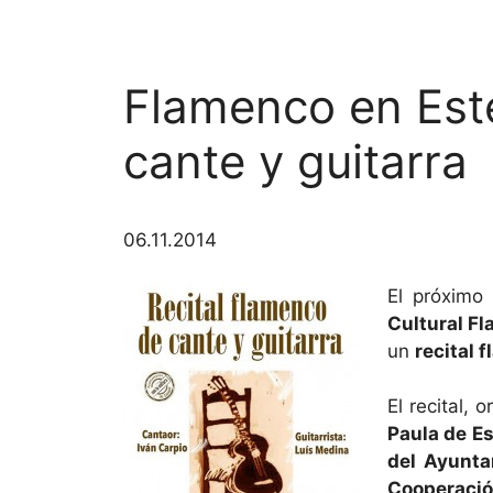
Flamenco en Este
cante y guitarra
06.11.2014
El próximo
Cultural Fl
un
recital 
El recital, 
Paula de E
del Ayunta
Cooperació