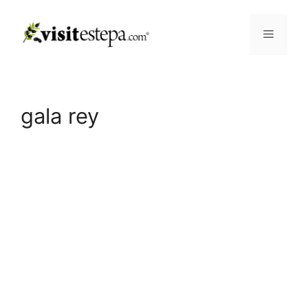
Saltar
al
Menú
contenido
gala rey