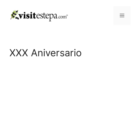
Saltar
al
Menú
contenido
XXX Aniversario